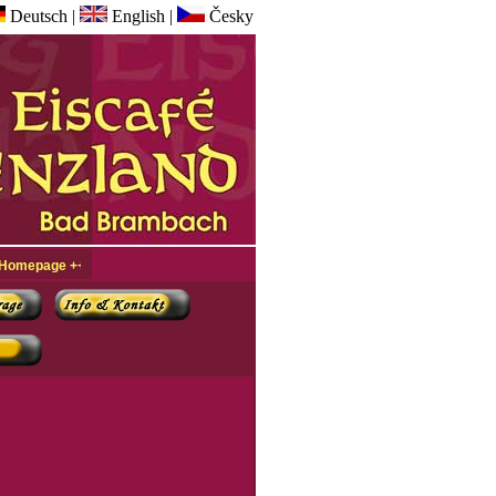
Deutsch
|
English
|
Česky
epage +++ Sie sind Besucher Nr.: