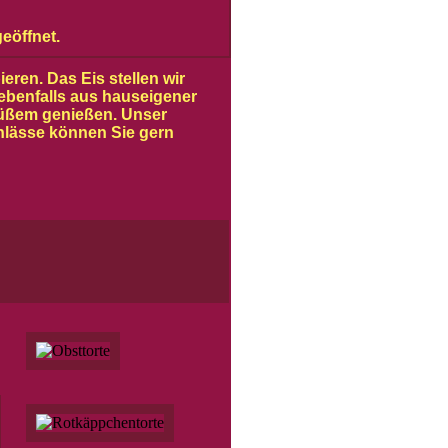
eöffnet.
eren. Das Eis stellen wir
ebenfalls aus hauseigener
Süßem genießen. Unser
Anlässe können Sie gern