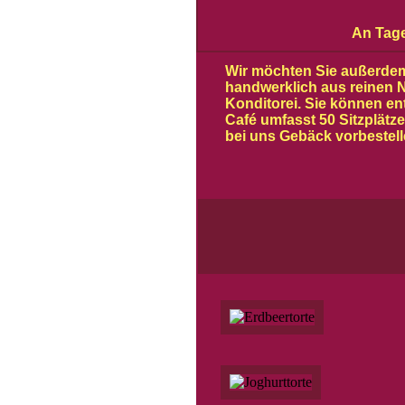
An Tage
Wir möchten Sie außerdem 
handwerklich aus reinen 
Konditorei. Sie können e
Café umfasst 50 Sitzplätz
bei uns Gebäck vorbestell