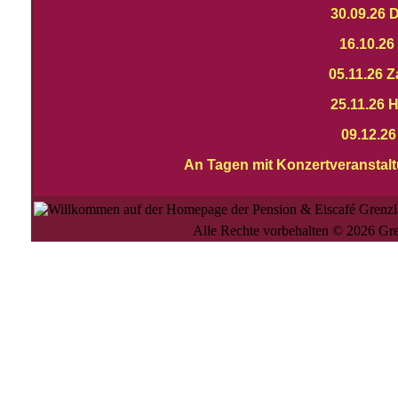
30.09.26 
16.10.26
05.11.26 
25.11.26 
09.12.2
An Tagen mit Konzertveranstaltu
Alle Rechte vorbehalten © 2026 Gr